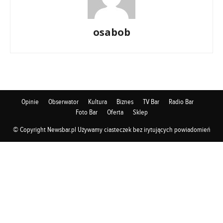
osabob
Opinie
Obserwator
Kultura
Biznes
TV Bar
Radio Bar
Foto Bar
Oferta
Sklep
© Copyright Newsbar.pl Używamy ciasteczek bez irytujących powiadomień