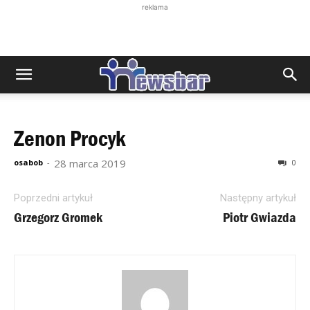
reklama
Zenon Procyk
28 marca 2019
osabob
-
0
Poprzedni artykuł
Następny artykuł
Grzegorz Gromek
Piotr Gwiazda