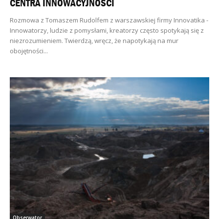
CENTRA INNOWACYJNOŚCI
Rozmowa z Tomaszem Rudolfem z warszawskiej firmy Innovatika -
Innowatorzy, ludzie z pomysłami, kreatorzy często spotykają się z
niezrozumieniem. Twierdzą, wręcz, że napotykają na mur
obojętności...
Obserwator