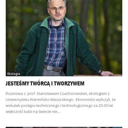
Ekologia
JESTEŚMY TWÓRCĄ I TWORZYWEM
Rozmowa z prof. Stanisławem Czachorowskim, ekologiem z
Uniwersytetu Warmińsko-Mazurskiego. -Ekonomiści wyliczyli, że
wskutek postępu technicznego i technologicznego za 20-30 lat
większość ludzi na świecie nie...