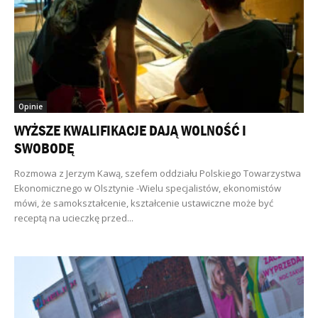
Opinie
WYŻSZE KWALIFIKACJE DAJĄ WOLNOŚĆ I
SWOBODĘ
Rozmowa z Jerzym Kawą, szefem oddziału Polskiego Towarzystwa
Ekonomicznego w Olsztynie -Wielu specjalistów, ekonomistów
mówi, że samokształcenie, kształcenie ustawiczne może być
receptą na ucieczkę przed...