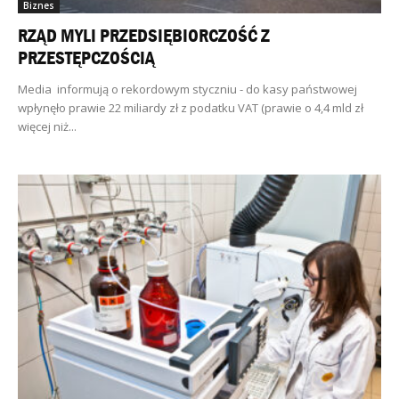
Biznes
RZĄD MYLI PRZEDSIĘBIORCZOŚĆ Z
PRZESTĘPCZOŚCIĄ
Media informują o rekordowym styczniu - do kasy państwowej
wpłynęło prawie 22 miliardy zł z podatku VAT (prawie o 4,4 mld zł
więcej niż...