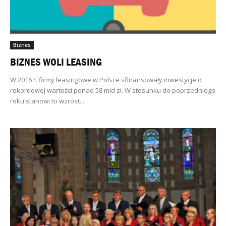
Biznes
BIZNES WOLI LEASING
W 2016 r. firmy leasingowe w Polsce sfinansowały inwestycje o
rekordowej wartości ponad 58 mld zł. W stosunku do poprzedniego
roku stanowi to wzrost...