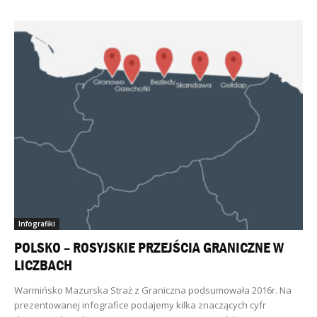
Infografiki
POLSKO – ROSYJSKIE PRZEJŚCIA GRANICZNE W
LICZBACH
Warmińsko Mazurska Straż z Graniczna podsumowała 2016r. Na
prezentowanej infografice podajemy kilka znaczących cyfr