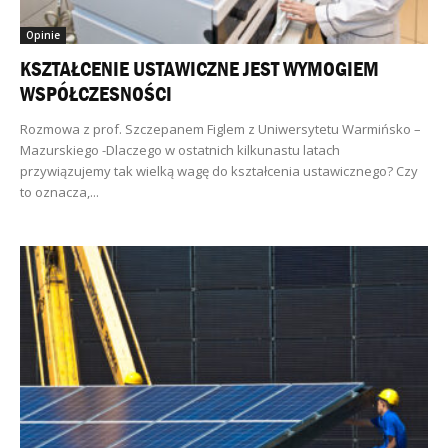
Opinie
KSZTAŁCENIE USTAWICZNE JEST WYMOGIEM
WSPÓŁCZESNOŚCI
Rozmowa z prof. Szczepanem Figlem z Uniwersytetu Warmińsko –
Mazurskiego -Dlaczego w ostatnich kilkunastu latach
przywiązujemy tak wielką wagę do kształcenia ustawicznego? Czy
to oznacza,...