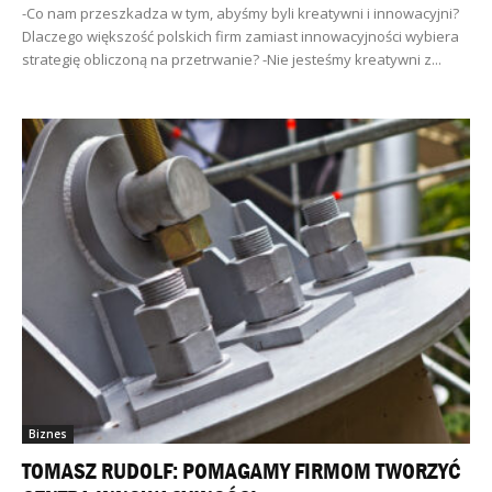
-Co nam przeszkadza w tym, abyśmy byli kreatywni i innowacyjni?
Dlaczego większość polskich firm zamiast innowacyjności wybiera
strategię obliczoną na przetrwanie? -Nie jesteśmy kreatywni z...
Biznes
TOMASZ RUDOLF: POMAGAMY FIRMOM TWORZYĆ