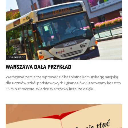
Obserwator
WARSZAWA DAŁA PRZYKŁAD
Warszawa zamierza wprowadzić bezpłatną komunikację miejską
dla uczniów szkół podstawowych i gimnazjów. Szacowany koszt to
15 mln zł rocznie. Władze Warszawy liczą, że dzięki...