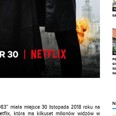
N
GA
H
PO
GI
SA
S
N
983” miała miejsce 30 listopada 2018 roku na
etflix, która ma kilkuset milionów widzów w