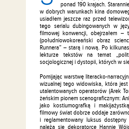
ponad 190 krajach. Staranni
w dobrych warunkach kina domowego.
usiadłem jeszcze raz przed telewiz
tego serialu dubingowanych w jęz
filmowej konwencji, obejrzałem – t
(południowokoreański obraz scien
Runnera” – starą i nową. Po kilkunas
lekturze tekstów na temat „politica
socjologicznej i dystopii, których w si
Pomijając warstwę literacko-narracyj
wizualnej tego widowiska, która jes
utalentowanych operatorów (Arek To
żeńskim pionem scenograficznym: Ani
jako kostiumografką i makijażyst
filmowy świat dobrze oddaje zarówn
i reglamentowany luksus dostępny 
należą się dekoratorce Hannie Wój