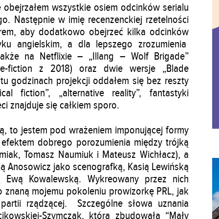
e obejrzałem wszystkie osiem odcinków serialu
 Następnie w imię recenzenckiej rzetelności
orem, aby dodatkowo obejrzeć kilka odcinków
yku angielskim, a dla lepszego zrozumienia
akże na Netflixie – „Illang – Wolf Brigade”
ce-fiction z 2018) oraz dwie wersje „Blade
tu godzinach projekcji oddałem się bez reszty
l fiction”, „alternative reality”, fantastyki
eci znajduje się całkiem sporo.
ną, to jestem pod wrażeniem imponującej formy
t efektem dobrego porozumienia między trójką
miak, Tomasz Naumiuk i Mateusz Wichłacz), a
ą Anosowicz jako scenografką, Kasią Lewińską
ką Ewą Kowalewską. Wykreowany przez nich
o znaną mojemu pokoleniu prowizorkę PRL, jak
partii rządzącej. Szczególne słowa uznania
cikowskiej-Szymczak, która zbudowała “Mały