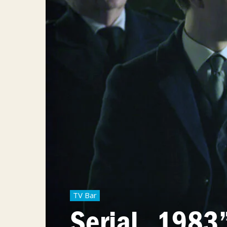
TV Bar
Serial „1983”,