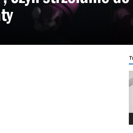
ty
T
O
v