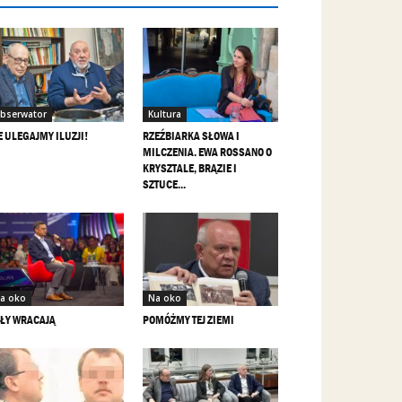
bserwator
Kultura
E ULEGAJMY ILUZJI!
RZEŹBIARKA SŁOWA I
MILCZENIA. EWA ROSSANO O
KRYSZTALE, BRĄZIE I
SZTUCE...
a oko
Na oko
ŁY WRACAJĄ
POMÓŻMY TEJ ZIEMI