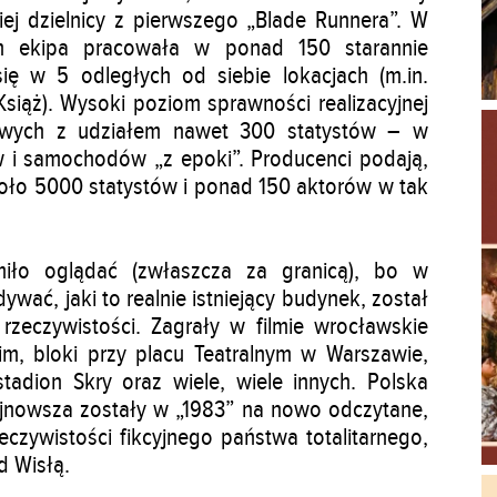
ej dzielnicy z pierwszego „Blade Runnera”. W
ch ekipa pracowała w ponad 150 starannie
ię w 5 odległych od siebie lokacjach (m.in.
siąż). Wysoki poziom sprawności realizacyjnej
owych z udziałem nawet 300 statystów – w
w i samochodów „z epoki”. Producenci podają,
koło 5000 statystów i ponad 150 aktorów w tak
miło oglądać (zwłaszcza za granicą), bo w
wać, jaki to realnie istniejący budynek, został
rzeczywistości. Zagrały w filmie wrocławskie
m, bloki przy placu Teatralnym w Warszawie,
adion Skry oraz wiele, wiele innych. Polska
ajnowsza zostały w „1983” na nowo odczytane,
czywistości fikcyjnego państwa totalitarnego,
d Wisłą.