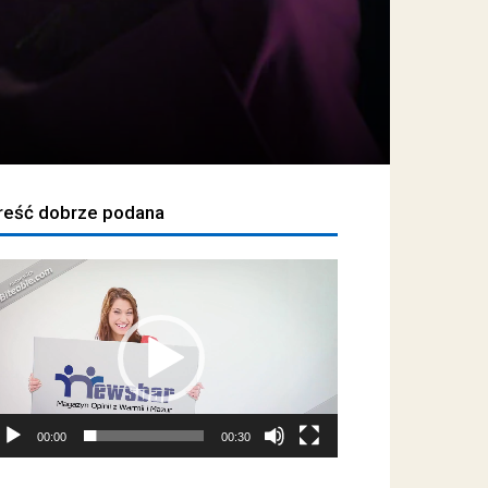
reść dobrze podana
dtwarzacz
ideo
00:00
00:30