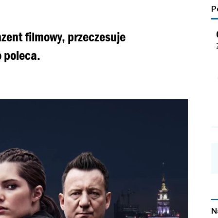
P
zent filmowy, przeczesuje
o poleca.
N