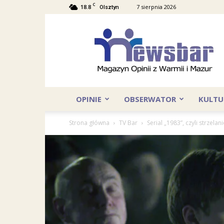
C
18.8
7 sierpnia 2026
Olsztyn
NewsBar
OPINIE
OBSERWATOR
KULTU
Strona główna
TV Bar
Serial „1983”, czyli strzela