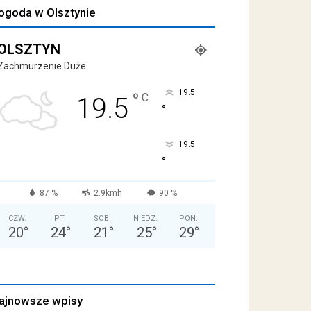
ogoda w Olsztynie
OLSZTYN
Zachmurzenie Duże
19.5
°
C
19.5
°
19.5
°
87 %
2.9kmh
90 %
CZW.
PT.
SOB.
NIEDZ.
PON.
20
°
24
°
21
°
25
°
29
°
ajnowsze wpisy