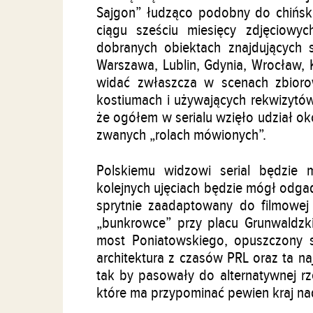
Sajgon” łudząco podobny do chiński
ciągu sześciu miesięcy zdjęciowy
dobranych obiektach znajdujących s
Warszawa, Lublin, Gdynia, Wrocław, K
widać zwłaszcza w scenach zbior
kostiumach i używających rekwizytó
że ogółem w serialu wzięło udział o
zwanych „rolach mówionych”.
Polskiemu widzowi serial będzie 
kolejnych ujęciach będzie mógł odgady
sprytnie zaadaptowany do filmowej 
„bunkrowce” przy placu Grunwaldzki
most Poniatowskiego, opuszczony st
architektura z czasów PRL oraz ta n
tak by pasowały do alternatywnej rze
które ma przypominać pewien kraj na