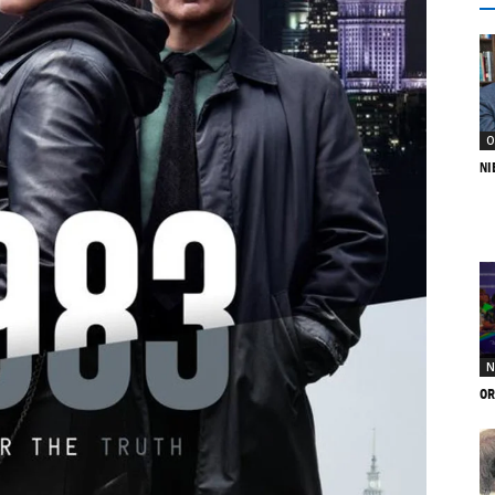
O
NI
N
OR