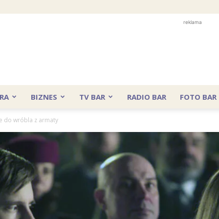
reklama
RA
BIZNES
TV BAR
RADIO BAR
FOTO BAR
nie do wróbla z armaty