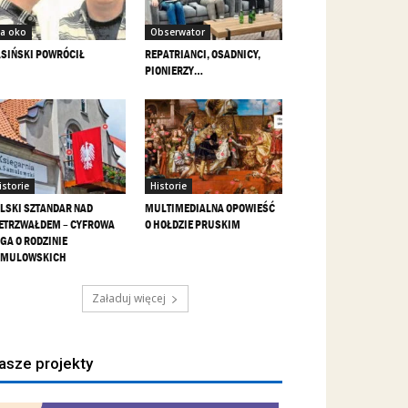
a oko
Obserwator
SIŃSKI POWRÓCIŁ
REPATRIANCI, OSADNICY,
PIONIERZY…
istorie
Historie
LSKI SZTANDAR NAD
MULTIMEDIALNA OPOWIEŚĆ
ETRZWAŁDEM – CYFROWA
O HOŁDZIE PRUSKIM
GA O RODZINIE
AMULOWSKICH
Załaduj więcej
asze projekty