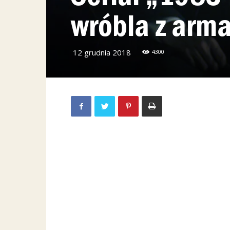
wróbla z arma
12 grudnia 2018
4300