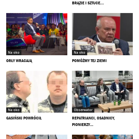
BRĄZIE I SZTUCE...
Na oko
Na oko
ORŁY WRACAJĄ
POMÓŻMY TEJ ZIEMI
Na oko
Obserwator
GASIŃSKI POWRÓCIŁ
REPATRIANCI, OSADNICY,
PIONIERZY…