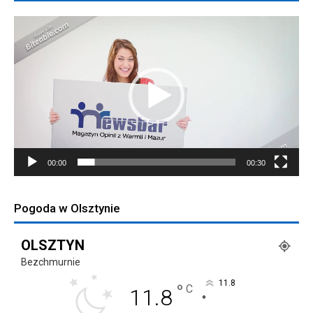
Odtwarzacz
video
00:00
00:30
Pogoda w Olsztynie
OLSZTYN
Bezchmurnie
11.8
°
C
11.8
°