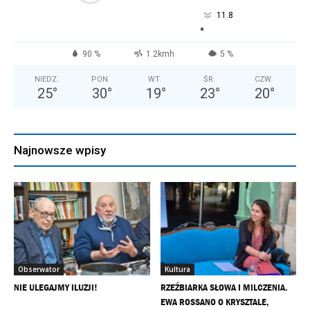
11.8
°
90 %
1.2kmh
5 %
NIEDZ.
PON.
WT.
ŚR.
CZW.
25
°
30
°
19
°
23
°
20
°
Najnowsze wpisy
Obserwator
Kultura
NIE ULEGAJMY ILUZJI!
RZEŹBIARKA SŁOWA I MILCZENIA.
EWA ROSSANO O KRYSZTALE,