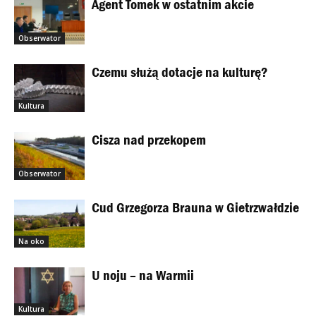
Agent Tomek w ostatnim akcie
Obserwator
Czemu służą dotacje na kulturę?
Kultura
Cisza nad przekopem
Obserwator
Cud Grzegorza Brauna w Gietrzwałdzie
Na oko
U noju – na Warmii
Kultura