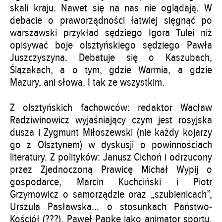
skali kraju. Nawet się na nas nie oglądają. W
debacie o praworządności łatwiej sięgnąć po
warszawski przykład sędziego Igora Tulei niż
opisywać boje olsztyńskiego sędziego Pawła
Juszczyszyna. Debatuje się o Kaszubach,
Ślązakach, a o tym, gdzie Warmia, a gdzie
Mazury, ani słowa. I tak ze wszystkim.
Z olsztyńskich fachowców: redaktor Wacław
Radziwinowicz wyjaśniający czym jest rosyjska
dusza i Zygmunt Miłoszewski (nie każdy kojarzy
go z Olsztynem) w dyskusji o powinnościach
literatury. Z polityków: Janusz Cichoń i odrzucony
przez Zjednoczoną Prawicę Michał Wypij o
gospodarce, Marcin Kuchciński i Piotr
Grzymowicz o samorządzie oraz „szubienicach”,
Urszula Pasławska… o stosunkach Państwo-
Kościół (???), Paweł Papke jako animator sportu.