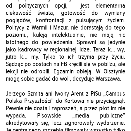
od politycznych opcji, jest elementarna
ciekawość świata, gotowość do wymiany
poglądów, konfrontacji z pulsującym życiem.
Politycy z Warmii i Mazur, nie dorastają do tego
poziomu, kuleją intelektualnie, nie mają nic
istotnego do powiedzenia. Sprawni są jedynie
jako kadrowcy w regionalnej lidze. Teraz k… wy,
jutro k… my. Tylko to ich trzyma przy życiu.
Sądząc po postach na FB kręcili się w pobliżu, ale
lekcji nie odrobili. Egzamin obleją. W Olsztynie
mogą sobie gadać do woli, decyduje Warszawa.
Jerzego Szmita ani Iwony Arent z PiSu „Campus
Polska Przyszłości” do Kortowa nie przyciągnął.
Pewnie nie dostali zaproszeń, a przez płot im nie
wypada. Pisowskie „media publiczne”
akredytowały się, lecz zignorowały wydarzenie.
Te centralnego szczebla filmowały wszystko tylko