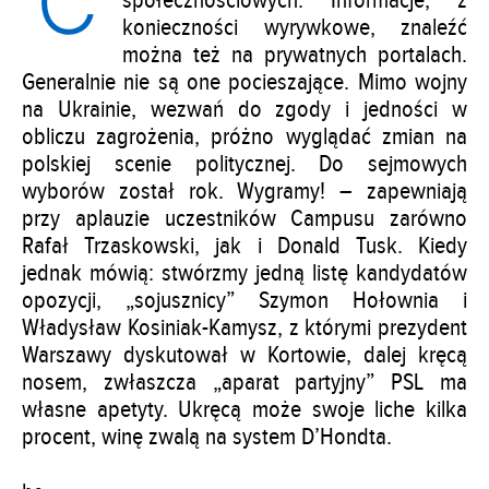
C
społecznościowych. Informacje, z
konieczności wyrywkowe, znaleźć
można też na prywatnych portalach.
Generalnie nie są one pocieszające. Mimo wojny
na Ukrainie, wezwań do zgody i jedności w
obliczu zagrożenia, próżno wyglądać zmian na
polskiej scenie politycznej. Do sejmowych
wyborów został rok. Wygramy! – zapewniają
przy aplauzie uczestników Campusu zarówno
Rafał Trzaskowski, jak i Donald Tusk. Kiedy
jednak mówią: stwórzmy jedną listę kandydatów
opozycji, „sojusznicy” Szymon Hołownia i
Władysław Kosiniak-Kamysz, z którymi prezydent
Warszawy dyskutował w Kortowie, dalej kręcą
nosem, zwłaszcza „aparat partyjny” PSL ma
własne apetyty. Ukręcą może swoje liche kilka
procent, winę zwalą na system D’Hondta.