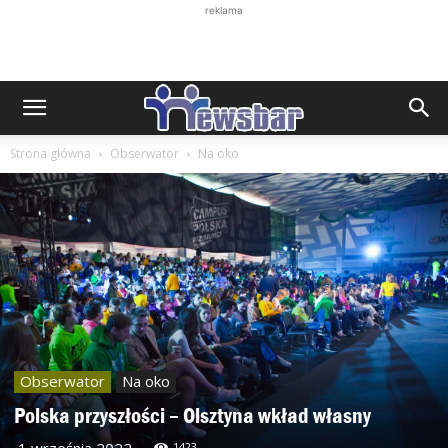
reklama
Strona główna
Obserwator
Na oko
Obserwator
Na oko
Polska przyszłości – Olsztyna wkład własny
1 września 2022
1423