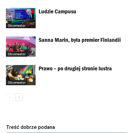
Ludzie Campusu
Obserwator
Sanna Marin, była premier Finlandii
Obserwator
Prawo – po drugiej stronie lustra
Obserwator
Treść dobrze podana