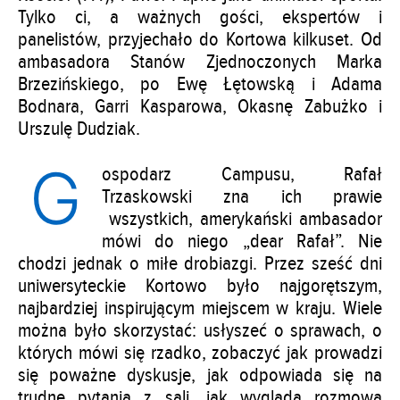
Tylko ci, a ważnych gości, ekspertów i
panelistów, przyjechało do Kortowa kilkuset. Od
ambasadora Stanów Zjednoczonych Marka
Brzezińskiego, po Ewę Łętowską i Adama
Bodnara, Garri Kasparowa, Okasnę Zabużko i
Urszulę Dudziak.
G
ospodarz Campusu, Rafał
Trzaskowski zna ich prawie
wszystkich, amerykański ambasador
mówi do niego „dear Rafał”. Nie
chodzi jednak o miłe drobiazgi. Przez sześć dni
uniwersyteckie Kortowo było najgorętszym,
najbardziej inspirującym miejscem w kraju. Wiele
można było skorzystać: usłyszeć o sprawach, o
których mówi się rzadko, zobaczyć jak prowadzi
się poważne dyskusje, jak odpowiada się na
trudne pytania z sali, jak wygląda rozmowa