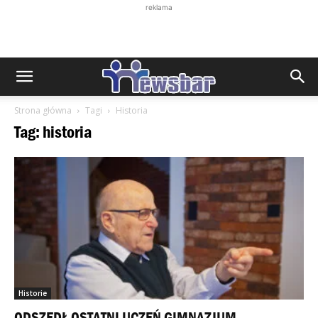
reklama
Strona główna
Tagi
Historia
Tag: historia
Historie
ODSZEDŁ OSTATNI UCZEŃ GIMNAZJUM