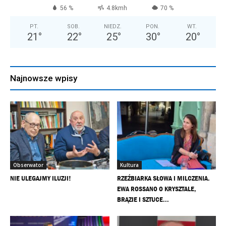
56 %
4.8kmh
70 %
PT.
SOB.
NIEDZ.
PON.
WT.
21
°
22
°
25
°
30
°
20
°
Najnowsze wpisy
Obserwator
Kultura
NIE ULEGAJMY ILUZJI!
RZEŹBIARKA SŁOWA I MILCZENIA.
EWA ROSSANO O KRYSZTALE,
BRĄZIE I SZTUCE...