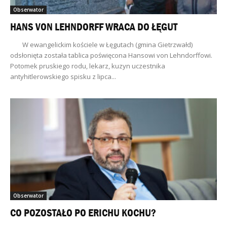
Obserwator
HANS VON LEHNDORFF WRACA DO ŁĘGUT
W ewangelickim kościele w Łęgutach (gmina Gietrzwałd)
odsłonięta została tablica poświęcona Hansowi von Lehndorffowi.
Potomek pruskiego rodu, lekarz, kuzyn uczestnika
antyhitlerowskiego spisku z lipca...
Obserwator
CO POZOSTAŁO PO ERICHU KOCHU?