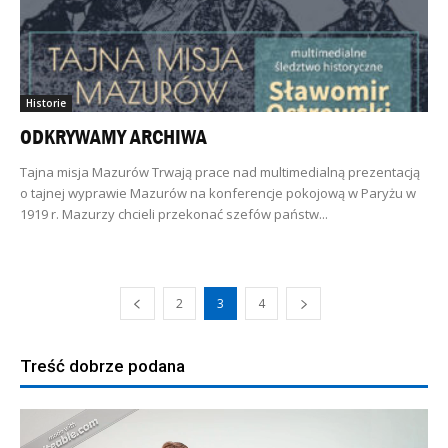
Historie
ODKRYWAMY ARCHIWA
Tajna misja Mazurów Trwają prace nad multimedialną prezentacją
o tajnej wyprawie Mazurów na konferencje pokojową w Paryżu w
1919 r. Mazurzy chcieli przekonać szefów państw...
2
3
4
Treść dobrze podana
Odtwarzacz
video