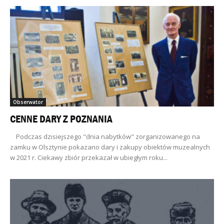
Obserwator
CENNE DARY Z POZNANIA
Podczas dzisiejszego "dnia nabytków" zorganizowanego na
zamku w Olsztynie pokazano dary i zakupy obiektów muzealnych
w 2021 r. Ciekawy zbiór przekazał w ubiegłym roku...