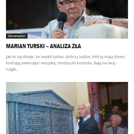
Obserwator
MARIAN TURSKI – ANALIZA ZŁA
Jak to się dzieje, że zwykli ludzie, dobrzy ludzie, którzy mają dzieci,
kochają zwierzęta i muzykę, chodzą do kościoła, dają na tacę -
nagle...