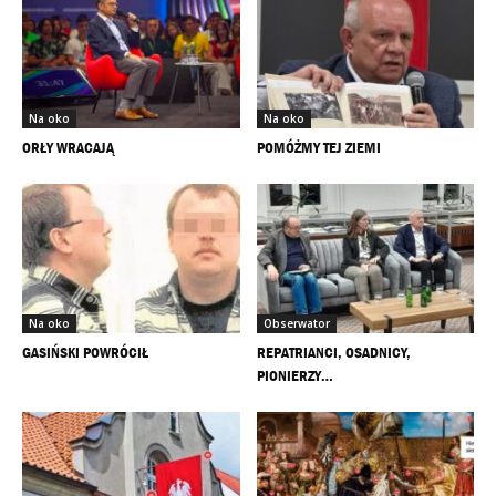
Na oko
Na oko
ORŁY WRACAJĄ
POMÓŻMY TEJ ZIEMI
Na oko
Obserwator
GASIŃSKI POWRÓCIŁ
REPATRIANCI, OSADNICY,
PIONIERZY…