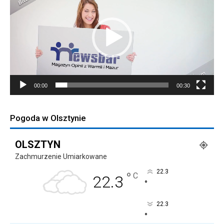
00:00
00:30
Pogoda w Olsztynie
OLSZTYN
Zachmurzenie Umiarkowane
22.3
°
C
22.3
°
22.3
°