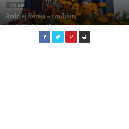
Foto Bar
Andrzej Renes – rzeźbiarz
13 stycznia 2018
4229