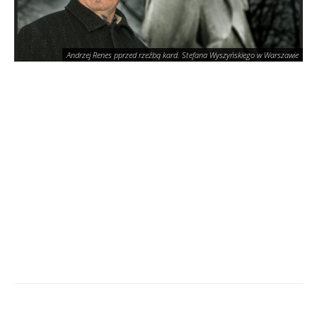
Andrzej Renes pprzed rzeźbą kard. Stefana Wyszyńskiego w Warszawie