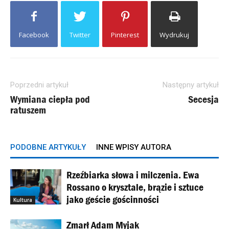
Facebook
Twitter
Pinterest
Wydrukuj
Poprzedni artykuł
Następny artykuł
Wymiana ciepła pod
Secesja
ratuszem
PODOBNE ARTYKUŁY
INNE WPISY AUTORA
Rzeźbiarka słowa i milczenia. Ewa
Rossano o krysztale, brązie i sztuce
jako geście gościnności
Kultura
Zmarł Adam Myjak