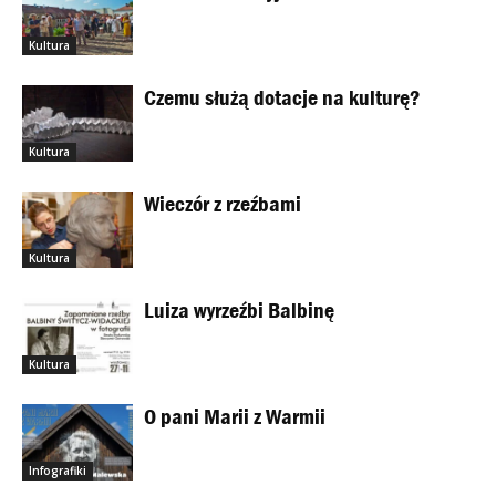
Kultura
Czemu służą dotacje na kulturę?
Kultura
Wieczór z rzeźbami
Kultura
Luiza wyrzeźbi Balbinę
Kultura
O pani Marii z Warmii
Infografiki