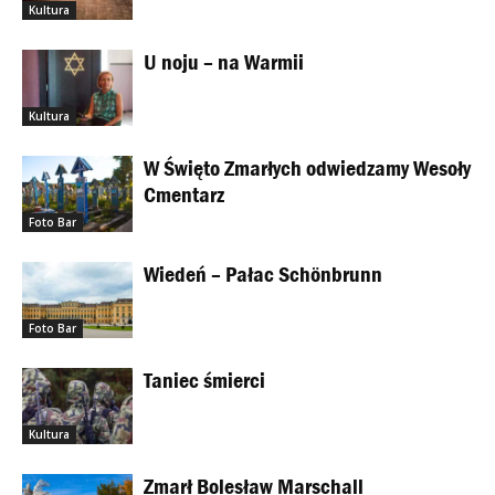
Kultura
U noju – na Warmii
Kultura
W Święto Zmarłych odwiedzamy Wesoły
Cmentarz
Foto Bar
Wiedeń – Pałac Schönbrunn
Foto Bar
Taniec śmierci
Kultura
Zmarł Bolesław Marschall